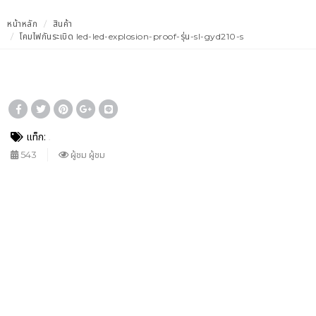
หน้าหลัก
สินค้า
โคมไฟกันระเบิด led-led-explosion-proof-รุ่น-sl-gyd210-s
แท็ก:
543
ผู้ชม ผู้ชม