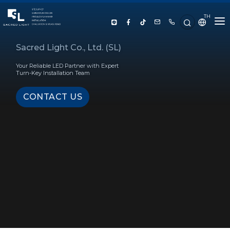
TH
HOME
Sacred Light Co., Ltd. (SL)
Your Reliable LED Partner with Expert
ABOUT US
Turn-Key Installation Team
CONTACT US
PRODUCT
SERVICE
PROJECT REFERENCE
KNOWLEDGE
CONTACT US
LUX CALCULATOR