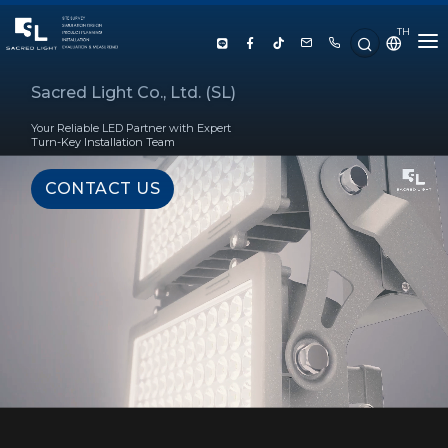
TH
HOME
Sacred Light Co., Ltd. (SL)
Your Reliable LED Partner with Expert
ABOUT US
Turn-Key Installation Team
CONTACT US
PRODUCT
SERVICE
PROJECT REFERENCE
KNOWLEDGE
CONTACT US
LUX CALCULATOR