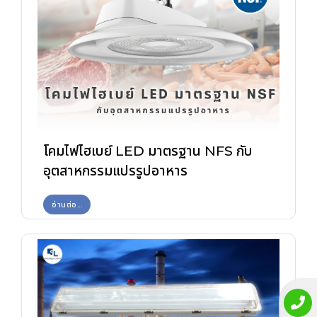
โคมไฟไฮเบย์ LED มาตรฐาน NFS กับ
อุตสาหกรรมแปรรูปอาหาร
อ่านต่อ...