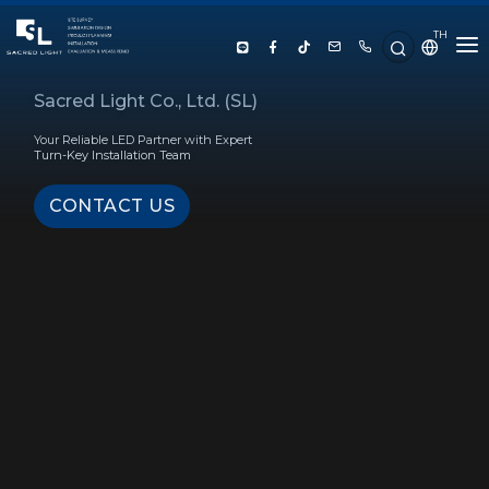
TH
HOME
Sacred Light Co., Ltd. (SL)
Your Reliable LED Partner with Expert
ABOUT US
Turn-Key Installation Team
CONTACT US
PRODUCT
SERVICE
PROJECT REFERENCE
KNOWLEDGE
CONTACT US
LUX CALCULATOR