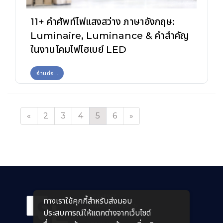
11+ คำศัพท์ไฟแสงสว่าง ภาษาอังกฤษ:
Luminaire, Luminance & คำสำคัญ
ในงานโคมไฟไฮเบย์ LED
อ่านต่อ...
«
2
3
4
5
6
»
ทางเราใช้คุกกี้สําหรับส่งมอบ
ประสบการณ์ให้แตกต่างจากเว็บไซต์