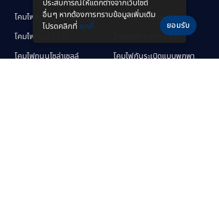
ประสบการณ์ให้แตกต่างจากเว็บไซต์
อื่นๆ หากต้องการทราบข้อมูลเพิ่มเติม
โคมไฟฟลัดไลท์ LED
โคมไฟไฮเบย์กันระเบิด
ยอมรับ
โปรดคลิกที่
คุกกี้
โคมไฟถนน LED
โคมไฟกันระเบิด LED
โคมไฟถนนโซล่าเซลล์
โคมไฟกันระเบิดแบบพกพา
โคมไฟไฮเบย์แบบฝังฝ้า โคม
โคมไฟทนความร้อนสูง
ไฟปั๊มน้ำมัน LED
โคมไฟสำหรับห้องเย็น
โคมไฟกันระเบิด LED
อุตสาหกรรมอาหาร
โคมไฟถนนกันระเบิด