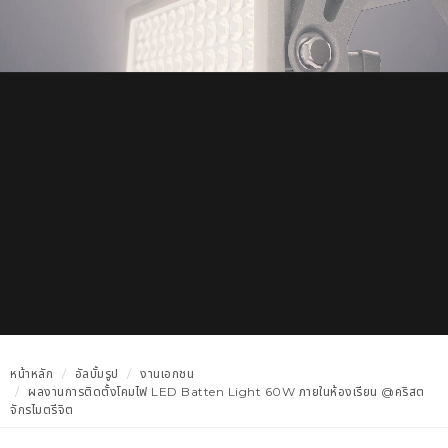
หน้าหลัก
อัลบั้มรูป
งานเอกชน
ผลงานการติดตั้งโคมไฟ LED Batten Light 60W ภายในห้องเรียน @คริสต
จักรไมตรีจิต