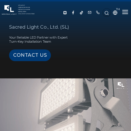
TH
HOME
Sacred Light Co., Ltd. (SL)
Your Reliable LED Partner with Expert
ABOUT US
Turn-Key Installation Team
CONTACT US
PRODUCT
SERVICE
PROJECT REFERENCE
KNOWLEDGE
CONTACT US
LUX CALCULATOR