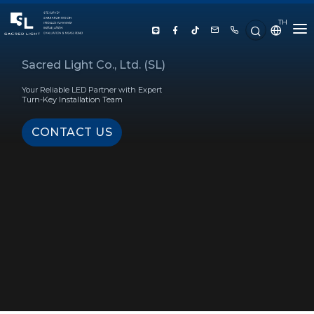
TH
HOME
Sacred Light Co., Ltd. (SL)
Your Reliable LED Partner with Expert
ABOUT US
Turn-Key Installation Team
CONTACT US
PRODUCT
SERVICE
PROJECT REFERENCE
KNOWLEDGE
CONTACT US
LUX CALCULATOR