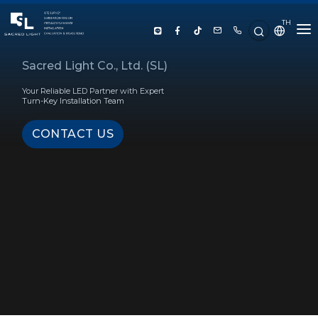
TH
HOME
Sacred Light Co., Ltd. (SL)
Your Reliable LED Partner with Expert
ABOUT US
Turn-Key Installation Team
CONTACT US
PRODUCT
SERVICE
PROJECT REFERENCE
KNOWLEDGE
CONTACT US
LUX CALCULATOR