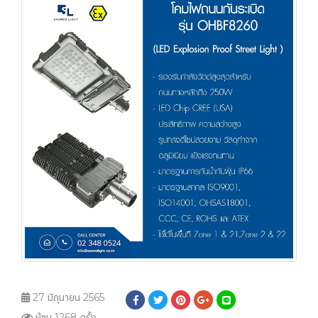
27 มิถุนายน 2565
ผู้ชม 1268 ครั้ง