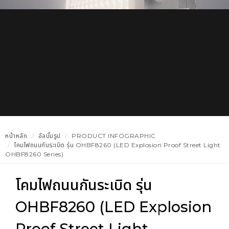
หน้าหลัก
อัลบั้มรูป
PRODUCT INFOGRAPHIC
โคมไฟถนนกันระเบิด รุ่น OHBF8260 (LED Explosion Proof Street Light
OHBF8260 Series)
โคมไฟถนนกันระเบิด รุ่น
OHBF8260 (LED Explosion
Proof Street Light