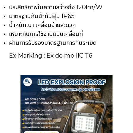
ประสิทธิภาพในความสว่างถึง 120lm/W
มาตรฐานกันน้ำกันฝุ่น IP65
น้ำหนักเบา เคลื่อนย้ายสะดวก
เหมาะกับการใช้งานแบบเคลื่อนที่
ผ่านการรับรองมาตรฐานการกันระเบิด
Ex Marking : Ex de mb IIC T6