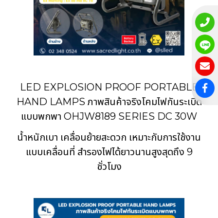
LED EXPLOSION PROOF PORTABLE
HAND LAMPS ภาพสินค้าจริงโคมไฟกันระเบิด
แบบพกพา OHJW8189 SERIES DC 30W
น้ำหนักเบา เคลื่อนย้ายสะดวก เหมาะกับการใช้งาน
แบบเคลื่อนที่ สำรองไฟได้ยาวนานสูงสุดถึง 9
ชั่วโมง