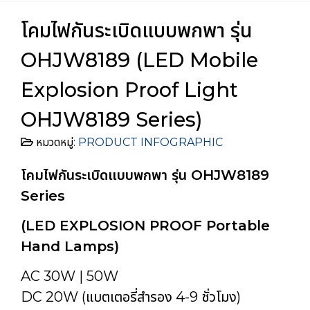
โคมไฟกันระเบิดแบบพกพา รุ่น
OHJW8189 (LED Mobile
Explosion Proof Light
OHJW8189 Series)
หมวดหมู่:
PRODUCT INFOGRAPHIC
โคมไฟกันระเบิดแบบพกพา รุ่น OHJW8189
Series
(LED EXPLOSION PROOF Portable
Hand Lamps)
AC 30W | 50W
DC 20W (แบตเตอรี่สำรอง 4-9 ชั่วโมง)