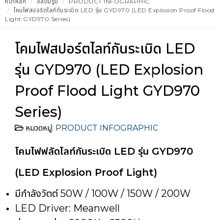
หน้าหลัก
อัลบั้มรูป
PRODUCT INFOGRAPHIC
โคมไฟสปอร์ตไลท์กันระเบิด LED รุ่น GYD970 (LED Explosion Proof Flood
Light GYD970 Series)
โคมไฟสปอร์ตไลท์กันระเบิด LED
รุ่น GYD970 (LED Explosion
Proof Flood Light GYD970
Series)
หมวดหมู่:
PRODUCT INFOGRAPHIC
โคมไฟฟลัดไลท์กันระเบิด LED รุ่น GYD970
(LED Explosion Proof Light)
มีกำลังวัตต์ 50W / 100W / 150W / 200W
LED Driver: Meanwell