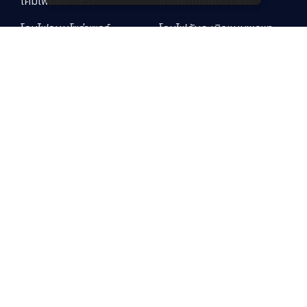
โคมไฟถนน LED
โคมไฟกันระเบิด LED
โคมไฟถนนโซล่าเซลล์
โคมไฟกันระเบิดแบบพกพา
โคมไฟไฮเบย์แบบฝังฝ้า โคม
โคมไฟทนความร้อนสูง
ไฟปั๊มน้ำมัน LED
โคมไฟสำหรับห้องเย็น
โคมไฟกันระเบิด LED
อุตสาหกรรมอาหาร
โคมไฟถนนกันระเบิด
© 2025 SACRED LIGHT COMPANY LIMITED - All