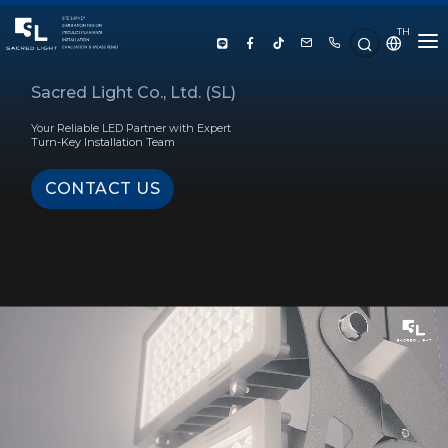
TH
HOME
Sacred Light Co., Ltd. (SL)
Your Reliable LED Partner with Expert
ABOUT US
Turn-Key Installation Team
CONTACT US
PRODUCT
SERVICE
PROJECT REFERENCE
KNOWLEDGE
CONTACT US
LUX CALCULATOR