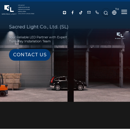
TH
HOME
Sacred Light Co., Ltd. (SL)
Your Reliable LED Partner with Expert
ABOUT US
Turn-Key Installation Team
CONTACT US
PRODUCT
SERVICE
PROJECT REFERENCE
KNOWLEDGE
CONTACT US
LUX CALCULATOR