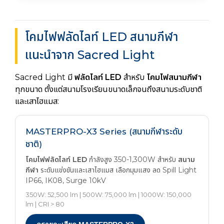
โคมไฟฟลัดไลท์ LED สนามกีฬา
แนะนำจาก Sacred Light
Sacred Light มี
ฟลัดไลท์ LED
สำหรับ
โคมไฟสนามกีฬา
ทุกขนาด ตั้งแต่สนามโรงเรียนขนาดเล็กจนถึงสนามระดับชาติ
และเสาไฮแมส:
MASTERPRO-X3 Series (สนามกีฬาระดับ
ชาติ)
โคมไฟฟลัดไลท์ LED
กำลังสูง 350-1,300W สำหรับ
สนาม
กีฬา
ระดับแข่งขันและเสาไฮแมส เลือกมุมแสง ลด Spill Light
IP66, IK08, Surge 10kV
350W: 52,500 lm | 500W: 75,000 lm | 1000W: 150,000
lm | CRI > 80