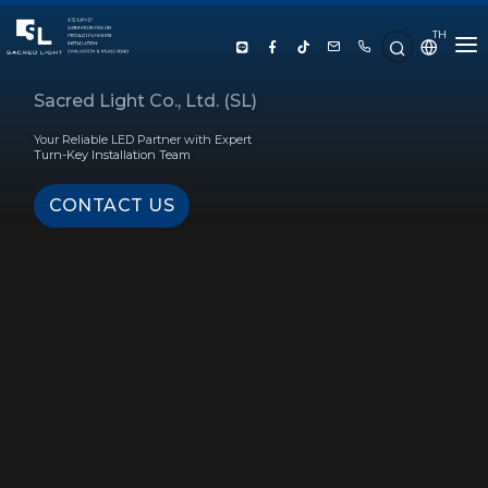
TH
HOME
Sacred Light Co., Ltd. (SL)
Your Reliable LED Partner with Expert
ABOUT US
Turn-Key Installation Team
CONTACT US
PRODUCT
SERVICE
PROJECT REFERENCE
KNOWLEDGE
CONTACT US
LUX CALCULATOR