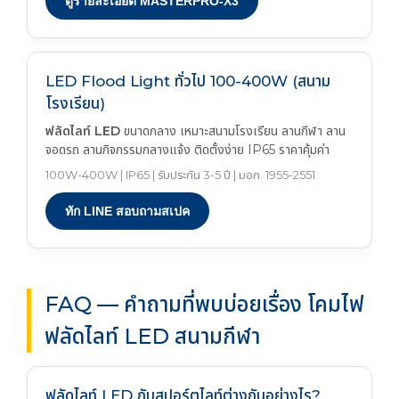
ดูรายละเอียด MASTERPRO-X3
LED Flood Light ทั่วไป 100-400W (สนาม
โรงเรียน)
ฟลัดไลท์ LED
ขนาดกลาง เหมาะสนามโรงเรียน ลานกีฬา ลาน
จอดรถ ลานกิจกรรมกลางแจ้ง ติดตั้งง่าย IP65 ราคาคุ้มค่า
100W-400W | IP65 | รับประกัน 3-5 ปี | มอก. 1955-2551
ทัก LINE สอบถามสเปค
FAQ — คำถามที่พบบ่อยเรื่อง โคมไฟ
ฟลัดไลท์ LED สนามกีฬา
ฟลัดไลท์ LED กับสปอร์ตไลท์ต่างกันอย่างไร?