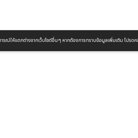
ารณ์ให้แตกต่างจากเว็บไซต์อื่นๆ หากต้องการทราบข้อมูลเพิ่มเติม โปรดคล
PRODUCTS
หลอดไฟ LED
โคมไฟไฮเบย์ LED
โคมไฟฟลัดไลท์ LED
โคมไฟถนน LED
แก้ว
โคมไฟถนนโซล่าเซลล์