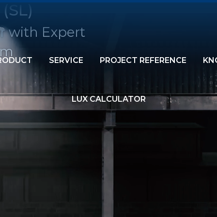
 (SL)
r with Expert
am
RODUCT
SERVICE
PROJECT REFERENCE
KN
LUX CALCULATOR