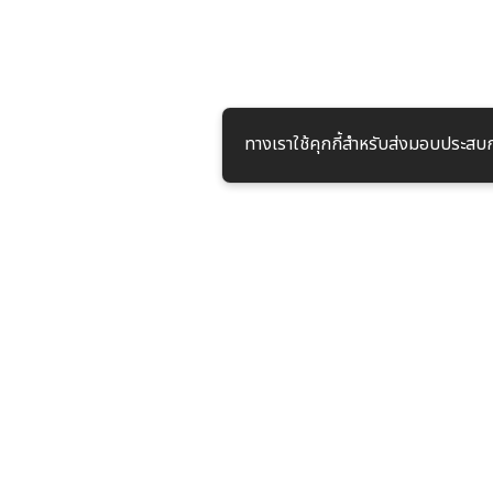
ทางเราใช้คุกกี้สําหรับส่งมอบประสบก
บริษัท เซเครทไลท์ จำกัด
7/250 หมู่ 14 ถนนบางนา-ตราด ตำบลบาง