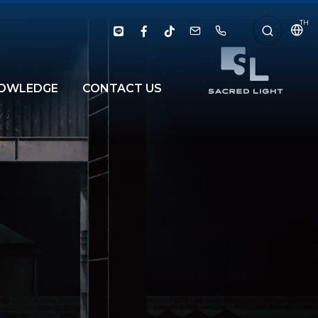
TH
OWLEDGE
CONTACT US