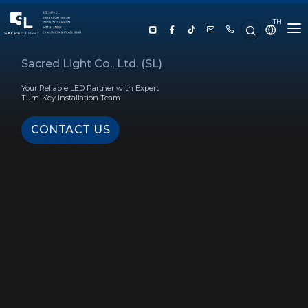
TH
HOME
Sacred Light Co., Ltd. (SL)
Your Reliable LED Partner with Expert
ABOUT US
Turn-Key Installation Team
CONTACT US
PRODUCT
SERVICE
PROJECT REFERENCE
KNOWLEDGE
CONTACT US
LUX CALCULATOR