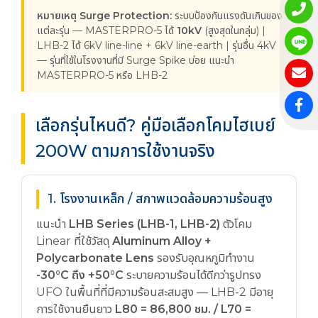
หมายเหตุ Surge Protection:
ระบบป้องกันแรงดันเกินของ
แต่ละรุ่น — MASTERPRO-5 ได้
10kV
(สูงสุดในกลุ่ม) |
LHB-2 ได้ 6kV line-line + 6kV line-earth | รุ่นอื่น 4kV
— รุ่นที่ใช้ในโรงงานที่มี Surge Spike บ่อย แนะนำ
MASTERPRO-5 หรือ LHB-2
เลือกรุ่นไหนดี? คู่มือเลือกโคมไฮเบย์
200W ตามการใช้งานจริง
1. โรงงานเหล็ก / สภาพแวดล้อมความร้อนสูง
แนะนำ
LHB Series (LHB-1, LHB-2)
ตัวโคม
Linear ที่ใช้วัสดุ
Aluminum Alloy +
Polycarbonate Lens
รองรับอุณหภูมิทำงาน
-30°C ถึง +50°C
ระบายความร้อนได้ดีกว่ารูปทรง
UFO ในพื้นที่ที่มีความร้อนสะสมสูง — LHB-2 มีอายุ
การใช้งานยืนยาว
L80 = 86,800 ชม. / L70 =