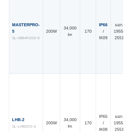
MASTERPRO-
IP66
มอก.
34,000
5
200W
170
/
1955-
lm
IK09
2551
SL-HBMP200-5
IP65
มอก.
LHB-2
34,000
200W
170
/
1955-
lm
SL-LHB200-2
IK08
2551