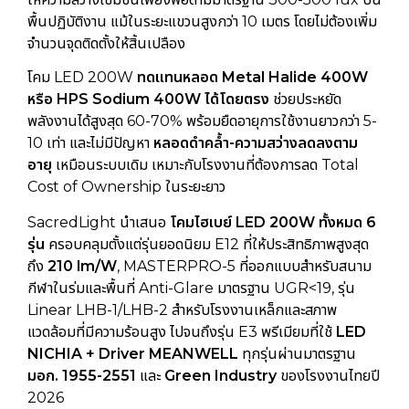
พื้นปฏิบัติงาน แม้ในระยะแขวนสูงกว่า 10 เมตร โดยไม่ต้องเพิ่ม
จำนวนจุดติดตั้งให้สิ้นเปลือง
โคม LED 200W
ทดแทนหลอด Metal Halide 400W
หรือ HPS Sodium 400W ได้โดยตรง
ช่วยประหยัด
พลังงานได้สูงสุด 60-70% พร้อมยืดอายุการใช้งานยาวกว่า 5-
10 เท่า และไม่มีปัญหา
หลอดดำคล้ำ-ความสว่างลดลงตาม
อายุ
เหมือนระบบเดิม เหมาะกับโรงงานที่ต้องการลด Total
Cost of Ownership ในระยะยาว
SacredLight นำเสนอ
โคมไฮเบย์ LED 200W ทั้งหมด 6
รุ่น
ครอบคลุมตั้งแต่รุ่นยอดนิยม E12 ที่ให้ประสิทธิภาพสูงสุด
ถึง
210 lm/W
, MASTERPRO-5 ที่ออกแบบสำหรับสนาม
กีฬาในร่มและพื้นที่ Anti-Glare มาตรฐาน UGR<19, รุ่น
Linear LHB-1/LHB-2 สำหรับโรงงานเหล็กและสภาพ
แวดล้อมที่มีความร้อนสูง ไปจนถึงรุ่น E3 พรีเมียมที่ใช้
LED
NICHIA + Driver MEANWELL
ทุกรุ่นผ่านมาตรฐาน
มอก. 1955-2551
และ
Green Industry
ของโรงงานไทยปี
2026