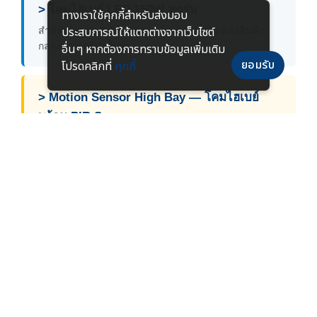
> โคมไฮเบย์ LED 150W ทุกรุ่น
ทางเราใช้คุกกี้สําหรับส่งมอบ
สำหรับเพดาน 8-12 เมตร — โรงงานทั่วไป คลังสินค้า
ประสบการณ์ให้แตกต่างจากเว็บไซต์
กลาง สนามกีฬาในร่ม
อื่นๆ หากต้องการทราบข้อมูลเพิ่มเติม
ยอมรับ
โปรดคลิกที่
คุกกี้
> Motion Sensor High Bay — โคมไฮเบย์
พร้อม PIR Sensor
โคมไฮเบย์ที่รองรับเซนเซอร์ตรวจจับการเคลื่อนไหว
ประหยัดพลังงานเพิ่มอีก 20-40% เหมาะกับคลังสินค้าและ
พื้นที่ใช้งานไม่ตลอดเวลา
> บริการออกแบบแสงสว่างโรงงาน DIALux ฟรี
ทีมวิศวกร SacredLight ออกแบบ Lux Layout ฟรี ด้วย
ซอฟต์แวร์ DIALux มาตรฐานสากล
15 พฤษภาคม 2569