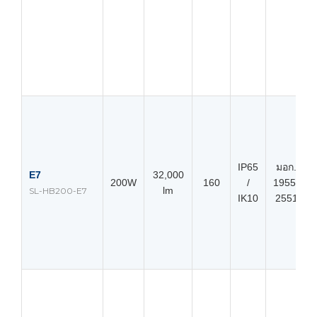
IP65
มอก.
E7
32,000
200W
160
/
1955-
lm
SL-HB200-E7
IK10
2551