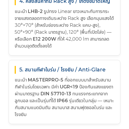
4. คลังสินค้าที่มี Rack สูง / โกดังขนาดใหญ่
แนะนำ
LHB-2
รูปทรง Linear ยาวเหมาะกับการกระ
จายแสงตลอดทางเดินระหว่าง Rack สูง เลือกมุมแสงได้
30°×70° (สำหรับช่องระหว่าง Rack แคบ-สูง),
50°×90° (Rack มาตรฐาน), 120° (พื้นที่เปิดโล่ง) —
หรือเลือก
E12 200W
ที่ให้ 42,000 lm สามารถลด
จำนวนจุดติดตั้งลงได้
5. สนามกีฬาในร่ม / โรงยิม / Anti-Glare
แนะนำ
MASTERPRO-5
ที่ออกแบบมาสำหรับสนาม
กีฬาในร่มโดยเฉพาะ มีค่า
UGR<19
ป้องกันแสงแยงตา
ผ่านมาตรฐาน
DIN 57710-13
ทนแรงกระแทกจาก
ลูกบอล และเป็นรุ่นที่ได้
IP66
รุ่นเดียวในกลุ่ม — เหมาะ
กับสนามแบดมินตัน สนามบาส สนามฟุตซอลในร่ม และ
โรงยิม