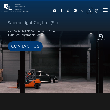
TH
HOME
Sacred Light Co., Ltd. (SL)
Your Reliable LED Partner with Expert
ABOUT US
Turn-Key Installation Team
CONTACT US
PRODUCT
SERVICE
PROJECT REFERENCE
KNOWLEDGE
CONTACT US
LUX CALCULATOR