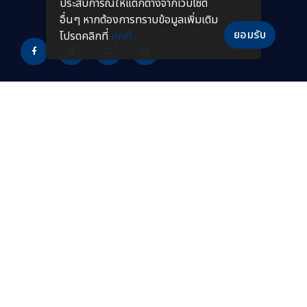
ประสบการณ์ให้แตกต่างจากเว็บไซต์
อื่นๆ หากต้องการทราบข้อมูลเพิ่มเติม
ยอมรับ
โปรดคลิกที่
คุกกี้
PRODUCTS
หลอดไฟ LED
โคมไฟกันระเบิดแบบยาว
โคมไฟไฮเบย์ LED
โคมไฟฟลัดไลท์กันระเบิด
โคมไฟฟลัดไลท์ LED
โคมไฟไฮเบย์กันระเบิด
โคมไฟถนน LED
โคมไฟกันระเบิด LED
โคมไฟถนนโซล่าเซลล์
โคมไฟกันระเบิดแบบพกพา
โคมไฟไฮเบย์แบบฝังฝ้า โคม
โคมไฟทนความร้อนสูง