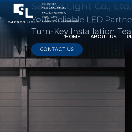
Sacred Light Co., Ltd.
Your Reliable LED Partne
Turn-Key Installation Te
HOME
ABOUT US
P
CONTACT US