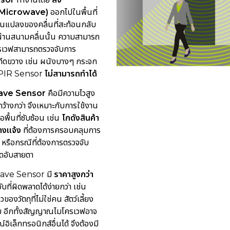
า (Microwave)
ออกไปในพื้นที่
ยนแปลงของคลื่นที่สะท้อนกลับ
หวผ่านสนามคลื่นนั้น ความสามารถ
โครเวฟสามารถตรวจจับการ
่งกีดขวาง เช่น ผนังบางๆ กระจก
ึ่ง PIR Sensor
ไม่สามารถทำได้
wave Sensor
คือมีความไวสูง
้างกว่า จึงเหมาะกับการใช้งาน
อพื้นที่ซับซ้อน เช่น
โกดังสินค้า
างแจ้ง
ที่ต้องการครอบคลุมการ
 หรือกรณีที่ต้องการตรวจจับ
ุดอับสายตา
wave Sensor มี
ราคาสูงกว่า
ที่ผิดพลาดได้ง่ายกว่า เช่น
องวัตถุที่ไม่ใช่คน สัตว์เลี้ยง
กลม อีกทั้งสัญญาณไมโครเวฟอาจ
ิเล็กทรอนิกส์อื่นได้ จึงต้องมี