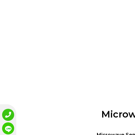
Microw
Microwave Sen