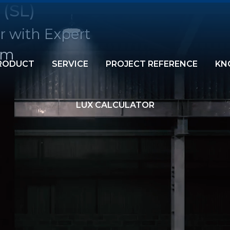
 (SL)
r with Expert
am
RODUCT
SERVICE
PROJECT REFERENCE
KN
LUX CALCULATOR