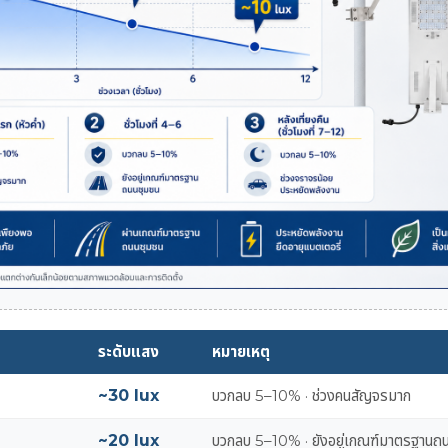
ระดับแสง
หมายเหตุ
~30 lux
บวกลบ 5–10% · ช่วงคนสัญจรมาก
~20 lux
บวกลบ 5–10% · ยังอยู่เกณฑ์มาตรฐานถ