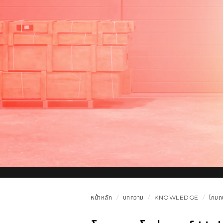
หน้าหลัก
บทความ
KNOWLEDGE
โคมถน