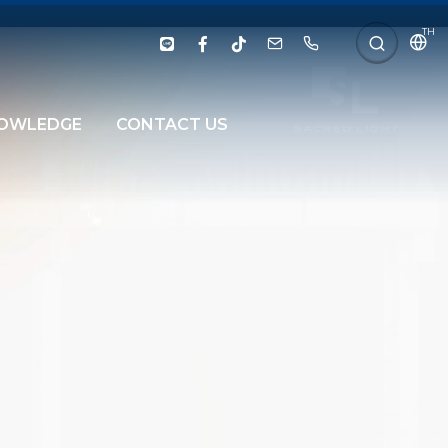
TH
OWLEDGE
CONTACT US