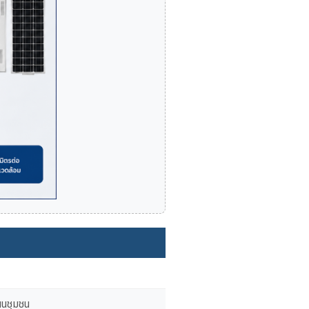
นนชุมชน