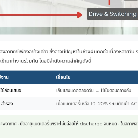
สงอาทิตย์เพียงอย่างเดียว ซึ่งอาจมีปัญหาในช่วงฝนตกต่อเนื่องหลายวัน
้ามาทำงานร่วมกัน โดยมีลำดับความสำคัญดังนี้
้งาน
เงื่อนไข
 ใช้ก่อนเสมอ
เก็บแสงแดดตลอดวัน → ใช้ในตอนกลางคืน
— สำรอง
เมื่อแบตเตอรี่เหลือ 10–20% ระบบตัดเข้า AC 
พอากาศ · ยืดอายุแบตเตอรี่เพราะไม่ปล่อยให้ discharge จนหมด · ในสภาพอา