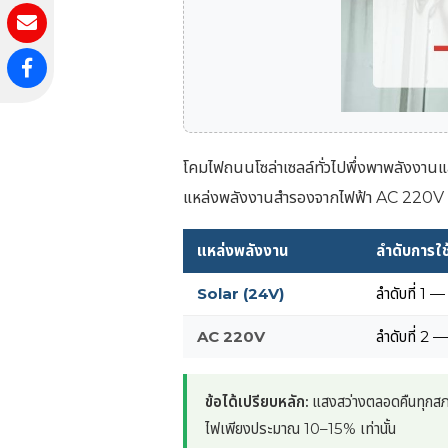
โคมไฟถนนโซล่าเซลล์ทั่วไปพึ่งพาพลังงานแ
แหล่งพลังงานสำรองจากไฟฟ้า AC 220V เข
แหล่งพลังงาน
ลำดับการใช
Solar (24V)
ลำดับที่ 1 —
AC 220V
ลำดับที่ 2 
ข้อได้เปรียบหลัก:
แสงสว่างตลอดคืนทุกสภา
ไฟเพียงประมาณ 10–15% เท่านั้น