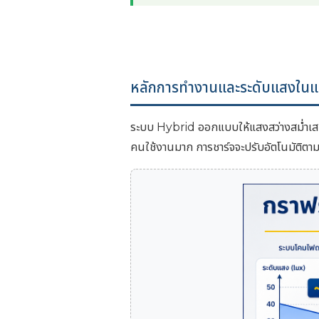
หลักการทำงานและระดับแสงในแต
ระบบ Hybrid ออกแบบให้แสงสว่างสม่ำเสมอ
คนใช้งานมาก การชาร์จจะปรับอัตโนมัติตาม