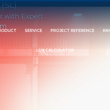
 (SL)
r with Expert
am
RODUCT
SERVICE
PROJECT REFERENCE
KN
LUX CALCULATOR