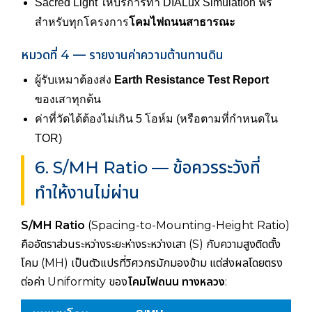
Sacred Light ให้บริการทำ DIALux Simulation ฟรี
สำหรับทุกโครงการ
โคมไฟถนนสาธารณะ
หมวดที่ 4 — รายงานค่าความต้านทานดิน
ผู้รับเหมาต้องส่ง
Earth Resistance Test Report
ของเสาทุกต้น
ค่าที่วัดได้ต้องไม่เกิน 5 โอห์ม (หรือตามที่กำหนดใน
TOR)
6. S/MH Ratio — ข้อควรระวังที่
ทำให้งานไม่ผ่าน
S/MH Ratio
(Spacing-to-Mounting-Height Ratio)
คืออัตราส่วนระหว่างระยะห่างระหว่างเสา (S) กับความสูงติดตั้ง
โคม (MH) เป็นตัวแปรที่วิศวกรมักมองข้าม แต่ส่งผลโดยตรง
ต่อค่า Uniformity ของ
โคมไฟถนน ทางหลวง
: