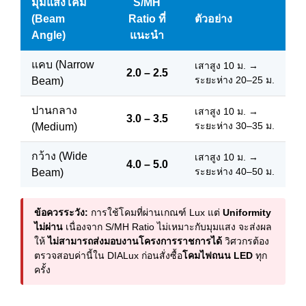
มุมแสงโคม
S/MH
(Beam
Ratio ที่
ตัวอย่าง
Angle)
แนะนำ
แคบ (Narrow
เสาสูง 10 ม. →
2.0 – 2.5
ระยะห่าง 20–25 ม.
Beam)
ปานกลาง
เสาสูง 10 ม. →
3.0 – 3.5
ระยะห่าง 30–35 ม.
(Medium)
กว้าง (Wide
เสาสูง 10 ม. →
4.0 – 5.0
ระยะห่าง 40–50 ม.
Beam)
ข้อควรระวัง:
การใช้โคมที่ผ่านเกณฑ์ Lux แต่
Uniformity
ไม่ผ่าน
เนื่องจาก S/MH Ratio ไม่เหมาะกับมุมแสง จะส่งผล
ให้
ไม่สามารถส่งมอบงานโครงการราชการได้
วิศวกรต้อง
ตรวจสอบค่านี้ใน DIALux ก่อนสั่งซื้อ
โคมไฟถนน LED
ทุก
ครั้ง