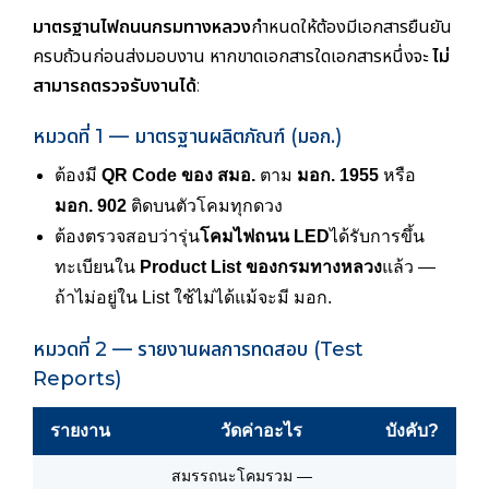
มาตรฐานไฟถนนกรมทางหลวง
กำหนดให้ต้องมีเอกสารยืนยัน
ครบถ้วนก่อนส่งมอบงาน หากขาดเอกสารใดเอกสารหนึ่งจะ
ไม่
สามารถตรวจรับงานได้
:
หมวดที่ 1 — มาตรฐานผลิตภัณฑ์ (มอก.)
ต้องมี
QR Code ของ สมอ.
ตาม
มอก. 1955
หรือ
มอก. 902
ติดบนตัวโคมทุกดวง
ต้องตรวจสอบว่ารุ่น
โคมไฟถนน LED
ได้รับการขึ้น
ทะเบียนใน
Product List ของกรมทางหลวง
แล้ว —
ถ้าไม่อยู่ใน List ใช้ไม่ได้แม้จะมี มอก.
หมวดที่ 2 — รายงานผลการทดสอบ (Test
Reports)
รายงาน
วัดค่าอะไร
บังคับ?
สมรรถนะโคมรวม —