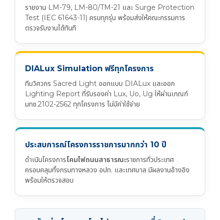
รายงาน LM-79, LM-80/TM-21 และ Surge Protection
Test (IEC 61643-11) ครบทุกรุ่น พร้อมส่งให้คณะกรรมการ
ตรวจรับงานได้ทันที
DIALux Simulation ฟรีทุกโครงการ
ทีมวิศวกร Sacred Light ออกแบบ DIALux และออก
Lighting Report ที่รับรองค่า Lux, Uo, Ug ให้ผ่านเกณฑ์
มทช.2102-2562 ทุกโครงการ ไม่มีค่าใช้จ่าย
ประสบการณ์โครงการราชการมากกว่า 10 ปี
ดำเนินโครงการ
โคมไฟถนนสาธารณะ
ราชการทั่วประเทศ
ครอบคลุมทั้งกรมทางหลวง อปท. และเทศบาล มีผลงานอ้างอิง
พร้อมให้ตรวจสอบ