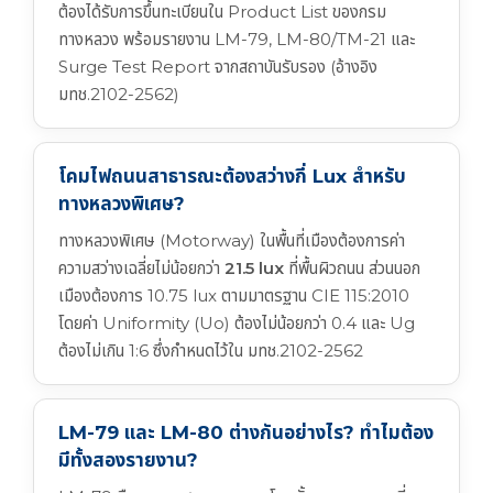
ต้องได้รับการขึ้นทะเบียนใน Product List ของกรม
ทางหลวง พร้อมรายงาน LM-79, LM-80/TM-21 และ
Surge Test Report จากสถาบันรับรอง (อ้างอิง
มทช.2102-2562)
โคมไฟถนนสาธารณะต้องสว่างกี่ Lux สำหรับ
ทางหลวงพิเศษ?
ทางหลวงพิเศษ (Motorway) ในพื้นที่เมืองต้องการค่า
ความสว่างเฉลี่ยไม่น้อยกว่า
21.5 lux
ที่พื้นผิวถนน ส่วนนอก
เมืองต้องการ 10.75 lux ตามมาตรฐาน CIE 115:2010
โดยค่า Uniformity (Uo) ต้องไม่น้อยกว่า 0.4 และ Ug
ต้องไม่เกิน 1:6 ซึ่งกำหนดไว้ใน มทช.2102-2562
LM-79 และ LM-80 ต่างกันอย่างไร? ทำไมต้อง
มีทั้งสองรายงาน?