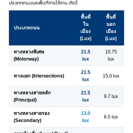
ประเภทถนนและพื้นที่การใช้งาน ดังนี้:
พื้นที่
พื้นที่
ใน
นอก
ประเภทถนน
เมือง
เมือง
(Lux)
(Lux)
ทางหลวงพิเศษ
21.5
10.75
(Motorway)
lux
lux
21.5
ทางแยก (Intersections)
15.0 lux
lux
ทางหลวงสายหลัก
21.5
9.7 lux
(Principal)
lux
ทางหลวงสายรอง
13.0
6.5 lux
(Secondary)
lux