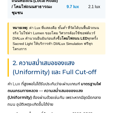
ถนนท้องถิ่น (Local Road)
/ โคมไฟถนนสาธารณะ
9.7 lux
2.1 lux
ชุมชน
หมายเหตุ:
ค่า Lux ที่แสดงคือ
ขั้นต่ำ
ที่วัดได้บนพื้นผิวถนน
จริง ไม่ใช่ค่า Lumen ของโคม วิศวกรต้องใช้ซอฟต์แวร์
DIALux คำนวณยืนยันก่อนสั่งซื้อ
โคมไฟถนน LED
ทุกครั้ง
Sacred Light ให้บริการทำ DIALux Simulation ฟรีทุก
โครงการ
2. ความสม่ำเสมอของแสง
(Uniformity) และ Full Cut-off
ค่า Lux ที่สูงพอไม่ได้รับประกันว่าจะผ่านเกณฑ์
มาตรฐานไฟ
ถนนกรมทางหลวง
—
ความสม่ำเสมอของแสง
(Uniformity)
ต้องผ่านด้วยเช่นกัน เพราะหากมีจุดมืดกลาง
ถนน อุบัติเหตุจะเกิดขึ้นได้ง่าย