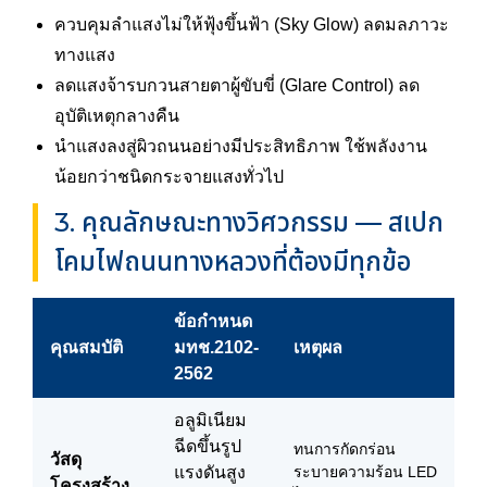
ควบคุมลำแสงไม่ให้ฟุ้งขึ้นฟ้า (Sky Glow) ลดมลภาวะ
ทางแสง
ลดแสงจ้ารบกวนสายตาผู้ขับขี่ (Glare Control) ลด
อุบัติเหตุกลางคืน
นำแสงลงสู่ผิวถนนอย่างมีประสิทธิภาพ ใช้พลังงาน
น้อยกว่าชนิดกระจายแสงทั่วไป
3. คุณลักษณะทางวิศวกรรม — สเปก
โคมไฟถนนทางหลวงที่ต้องมีทุกข้อ
ข้อกำหนด
คุณสมบัติ
มทช.2102-
เหตุผล
2562
อลูมิเนียม
ฉีดขึ้นรูป
ทนการกัดกร่อน
วัสดุ
แรงดันสูง
ระบายความร้อน LED
โครงสร้าง