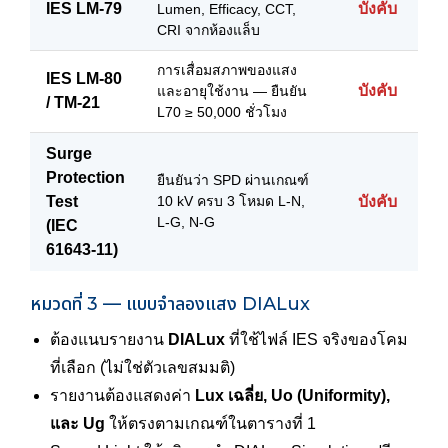
IES LM-79
บังคับ
Lumen, Efficacy, CCT,
CRI จากห้องแล็บ
การเสื่อมสภาพของแสง
IES LM-80
บังคับ
และอายุใช้งาน — ยืนยัน
/ TM-21
L70 ≥ 50,000 ชั่วโมง
Surge
Protection
ยืนยันว่า SPD ผ่านเกณฑ์
Test
10 kV ครบ 3 โหมด L-N,
บังคับ
L-G, N-G
(IEC
61643-11)
หมวดที่ 3 — แบบจำลองแสง DIALux
ต้องแนบรายงาน
DIALux
ที่ใช้ไฟล์ IES จริงของโคม
ที่เลือก (ไม่ใช่ตัวเลขสมมติ)
รายงานต้องแสดงค่า
Lux เฉลี่ย, Uo (Uniformity),
และ Ug
ให้ตรงตามเกณฑ์ในตารางที่ 1