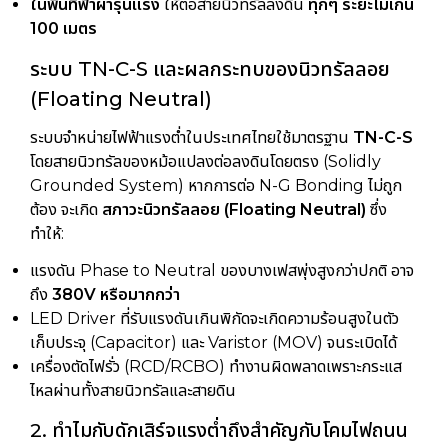
ในพื้นที่ฟ้าผ่ารุนแรง
ให้ต่อสายนิวทรัลลงดิน
ทุกๆ ระยะไม่เกิน
100 เมตร
ระบบ TN-C-S และผลกระทบของนิวทรัลลอย
(Floating Neutral)
ระบบจำหน่ายไฟฟ้าแรงต่ำในประเทศไทยใช้มาตรฐาน
TN-C-S
โดยสายนิวทรัลของหม้อแปลงต่อลงดินโดยตรง (Solidly
Grounded System) หากการต่อ N-G Bonding ไม่ถูก
ต้อง จะเกิด
สภาวะนิวทรัลลอย (Floating Neutral)
ซึ่ง
ทำให้:
แรงดัน Phase to Neutral ของบางเฟสพุ่งสูงกว่าปกติ อาจ
ถึง
380V หรือมากกว่า
LED Driver ที่รับแรงดันเกินพิกัดจะเกิดความร้อนสูงในตัว
เก็บประจุ (Capacitor) และ Varistor (MOV) จนระเบิดได้
เครื่องตัดไฟรั่ว (RCD/RCBO) ทำงานผิดพลาดเพราะกระแส
ไหลผ่านทั้งสายนิวทรัลและสายดิน
2. ทำไมกับดักเสิร์จแรงต่ำถึงสำคัญกับโคมไฟถนน