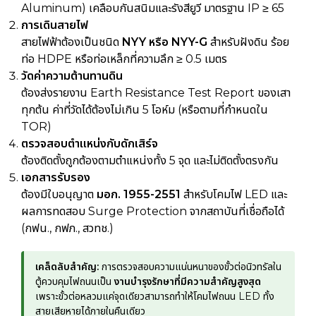
Aluminum) เคลือบกันสนิมและรังสียูวี มาตรฐาน IP ≥ 65
การเดินสายไฟ
สายไฟฟ้าต้องเป็นชนิด
NYY หรือ NYY-G
สำหรับฝังดิน ร้อย
ท่อ HDPE หรือท่อเหล็กที่ความลึก ≥ 0.5 เมตร
วัดค่าความต้านทานดิน
ต้องส่งรายงาน Earth Resistance Test Report ของเสา
ทุกต้น ค่าที่วัดได้ต้องไม่เกิน 5 โอห์ม (หรือตามที่กำหนดใน
TOR)
ตรวจสอบตำแหน่งกับดักเสิร์จ
ต้องติดตั้งถูกต้องตามตำแหน่งทั้ง 5 จุด และไม่ติดตั้งตรงกัน
เอกสารรับรอง
ต้องมีใบอนุญาต
มอก. 1955-2551
สำหรับโคมไฟ LED และ
ผลการทดสอบ Surge Protection จากสถาบันที่เชื่อถือได้
(กฟน., กฟภ., สวทช.)
เคล็ดลับสำคัญ:
การตรวจสอบความแน่นหนาของขั้วต่อนิวทรัลใน
ตู้ควบคุมไฟถนนเป็น
งานบำรุงรักษาที่มีความสำคัญสูงสุด
เพราะขั้วต่อหลวมแค่จุดเดียวสามารถทำให้โคมไฟถนน LED ทั้ง
สายเสียหายได้ภายในคืนเดียว