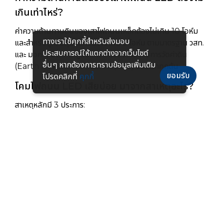
เกินเท่าไหร่?
ค่าความต้านทานดินของเสาไฟถนนเหล็กต้องไม่เกิน 10 โอห์ม
ทางเราใช้คุกกี้สําหรับส่งมอบ
และสำหรับตู้ควบคุมหลักต้องไม่เกิน 5 โอห์ม ตามมาตรฐาน วสท.
ประสบการณ์ให้แตกต่างจากเว็บไซต์
และ มอก. 3024-2 ผู้รับเหมาต้องส่งรายงานการวัดค่าดิน
อื่นๆ หากต้องการทราบข้อมูลเพิ่มเติม
(Earth Resistance Test Report) ของเสาทุกต้น
ยอมรับ
โปรดคลิกที่
คุกกี้
โคมไฟถนน LED เสียบ่อย มาจากสาเหตุอะไร?
สาเหตุหลักมี 3 ประการ:
1) ไม่มีหรือติดตั้งกับดักเสิร์จผิดตำแหน่ง ทำให้ LED Driver
รับไฟกระชาก
2) สภาวะนิวทรัลลอย (Floating Neutral) จากขั้วต่อสายนิว
ทรัลหลวมในตู้ควบคุม ทำให้แรงดันบางเฟสสูงเกิน
3) ค่าความต้านทานดินสูงเกินกำหนด ทำให้กับดักเสิร์จระบาย
กระแสไม่ได้ Sacred Light ให้บริการตรวจสอบและแก้ไขระบบ
ไฟถนน LED ทั่วประเทศ