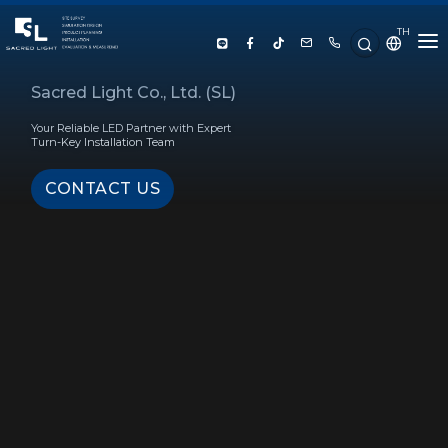
TH
HOME
Sacred Light Co., Ltd. (SL)
Your Reliable LED Partner with Expert
ABOUT US
Turn-Key Installation Team
CONTACT US
PRODUCT
SERVICE
PROJECT REFERENCE
KNOWLEDGE
CONTACT US
LUX CALCULATOR