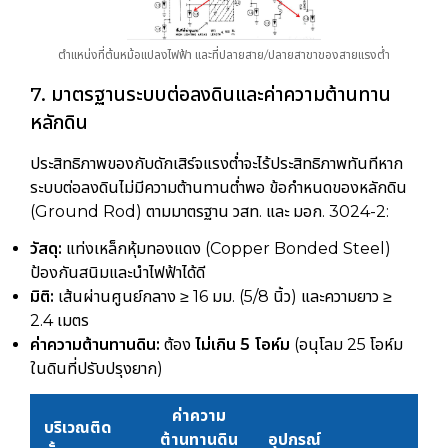
ตำแหน่งที่ต้นหม้อแปลงไฟฟ้า และที่ปลายสาย/ปลายสาขาของสายแรงต่ำ
7. มาตรฐานระบบต่อลงดินและค่าความต้านทาน
หลักดิน
ประสิทธิภาพของกับดักเสิร์จแรงต่ำจะไร้ประสิทธิภาพทันทีหาก
ระบบต่อลงดินไม่มีความต้านทานต่ำพอ ข้อกำหนดของหลักดิน
(Ground Rod) ตามมาตรฐาน วสท. และ มอก. 3024-2:
วัสดุ:
แท่งเหล็กหุ้มทองแดง (Copper Bonded Steel)
ป้องกันสนิมและนำไฟฟ้าได้ดี
มิติ:
เส้นผ่านศูนย์กลาง ≥ 16 มม. (5/8 นิ้ว) และความยาว ≥
2.4 เมตร
ค่าความต้านทานดิน:
ต้อง
ไม่เกิน 5 โอห์ม
(อนุโลม 25 โอห์ม
ในดินที่ปรับปรุงยาก)
ค่าความ
บริเวณติด
ต้านทานดิน
อุปกรณ์