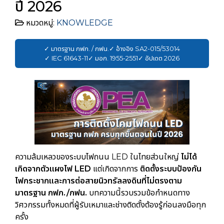
ปี 2026
หมวดหมู่:
KNOWLEDGE
✓ มาตรฐาน กฟภ. / กฟน.
✓ อ้างอิง SA2-015/53014
✓ IEC 61643-11
✓ มอก. 1955-2551
✓ อัปเดต 2026
ความล้มเหลวของระบบไฟถนน LED ในไทยส่วนใหญ่
ไม่ได้
เกิดจากตัวแผงไฟ LED
แต่เกิดจากการ
ติดตั้งระบบป้องกัน
ไฟกระชากและการต่อสายนิวทรัลลงดินที่ไม่ตรงตาม
มาตรฐาน กฟภ./กฟน.
บทความนี้รวบรวมข้อกำหนดทาง
วิศวกรรมทั้งหมดที่ผู้รับเหมาและช่างติดตั้งต้องรู้ก่อนลงมือทุก
ครั้ง