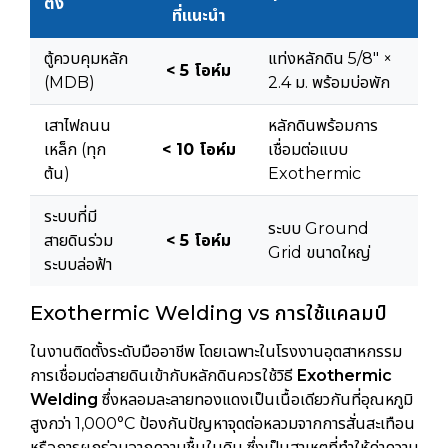
ตั้ง
ที่แนะนำ
ตู้ควบคุมหลัก
แท่งหลักดิน 5/8" ×
< 5 โอห์ม
(MDB)
2.4 ม. พร้อมบ่อพัก
เสาไฟถนน
หลักดินพร้อมการ
เหล็ก (ทุก
< 10 โอห์ม
เชื่อมต่อแบบ
ต้น)
Exothermic
ระบบที่มี
ระบบ Ground
สายดินร่วม
< 5 โอห์ม
Grid ขนาดใหญ่
ระบบล่อฟ้า
Exothermic Welding vs การใช้แคลมป์
ในงานติดตั้งระดับมืออาชีพ โดยเฉพาะในโรงงานอุตสาหกรรม
การเชื่อมต่อสายดินเข้ากับหลักดินควรใช้วิธี
Exothermic
Welding
ซึ่งหลอมละลายทองแดงเป็นเนื้อเดียวกันที่อุณหภูมิ
สูงกว่า 1,000°C ป้องกันปัญหาจุดต่อหลวมจากการสั่นสะเทือน
หรือการผุกร่อนจากความชื้นในดิน ซึ่งเป็นสาเหตุที่ทำให้ค่าความ