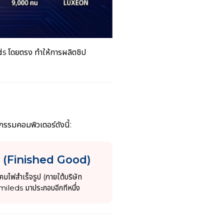
ds โดยตรง ทำให้การผลิตชิป
กรรมคอมพิวเตอร์ดังนี้:
่อง (Finished Good)
โคมไฟสำเร็จรูป (ภายใต้บริษัท
mileds มาประกอบอีกทีหนึ่ง