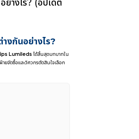
อย่างไร? (อัปเดต
ต่างกันอย่างไร?
lips Lumileds
ได้สิ้นสุดบทบาทใน
่ายจัดซื้อและวิศวกรตัดสินใจเลือก