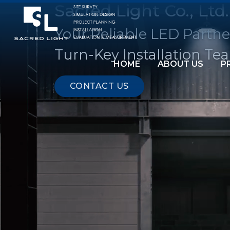
Sacred Light Co., Ltd.
Your Reliable LED Partne
Turn-Key Installation Te
HOME
ABOUT US
P
CONTACT US