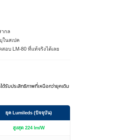
บสากล
ระบุในสเปค
อบ LM-80 ที่แท้จริงได้เลย
้รับประสิทธิภาพที่เหนือกว่ายุคเดิม
ยุค Lumileds (ปัจจุบัน)
สูงสุด 224 lm/W