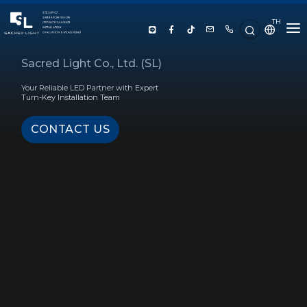
TH
HOME
Sacred Light Co., Ltd. (SL)
Your Reliable LED Partner with Expert
ABOUT US
Turn-Key Installation Team
CONTACT US
PRODUCT
SERVICE
PROJECT REFERENCE
KNOWLEDGE
CONTACT US
LUX CALCULATOR