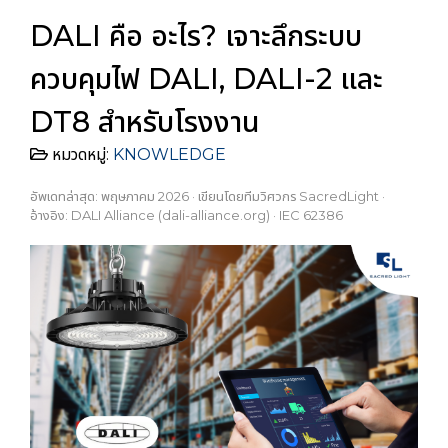
DALI คือ อะไร? เจาะลึกระบบ
ควบคุมไฟ DALI, DALI-2 และ
DT8 สำหรับโรงงาน
หมวดหมู่:
KNOWLEDGE
อัพเดทล่าสุด: พฤษภาคม 2026 · เขียนโดยทีมวิศวกร SacredLight ·
อ้างอิง: DALI Alliance (dali-alliance.org) · IEC 62386