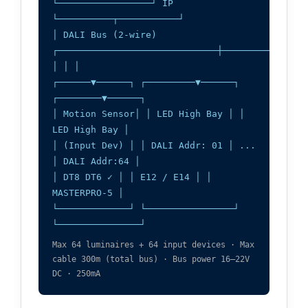
└─────────────────┘ IP
└──────────┬───────────┘
│ DALI Bus (2-wire)
┌─────────────────────────────┼───────────────
│ │ │
┌──────▼──────┐ ┌─────────▼──────┐
┌────────▼──────┐
│ Motion Sensor│ │ LED High Bay │ │
LED High Bay │
│ (Input Dev) │ │ DALI Addr: 01 │ ...
│ DALI Addr:64 │
│ DT8 DT6 ✓ │ │ E12 / E14 │ │
MASTERPRO-5 │
└─────────────┘ └────────────────┘
└───────────────┘
Max 64 luminaires + 64 input devices · Max
cable 300m (total bus) · Bus power 16–22V
DC · 250mA