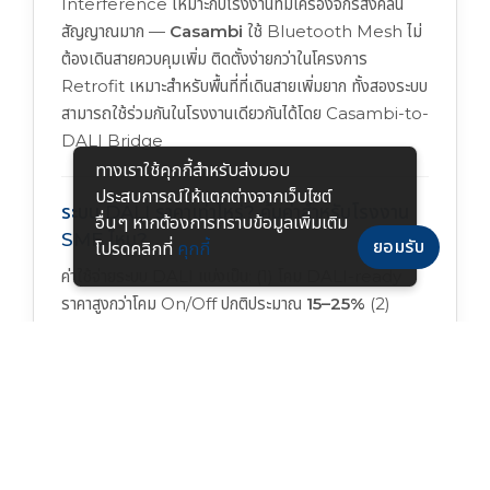
Interference เหมาะกับโรงงานที่มีเครื่องจักรส่งคลื่น
สัญญาณมาก —
Casambi
ใช้ Bluetooth Mesh ไม่
ต้องเดินสายควบคุมเพิ่ม ติดตั้งง่ายกว่าในโครงการ
Retrofit เหมาะสำหรับพื้นที่ที่เดินสายเพิ่มยาก ทั้งสองระบบ
สามารถใช้ร่วมกันในโรงงานเดียวกันได้โดย Casambi-to-
DALI Bridge
ทางเราใช้คุกกี้สําหรับส่งมอบ
ประสบการณ์ให้แตกต่างจากเว็บไซต์
ระบบ DALI ราคาเท่าไหร่? คุ้มค่าสำหรับโรงงาน
อื่นๆ หากต้องการทราบข้อมูลเพิ่มเติม
SME ไหม?
ยอมรับ
โปรดคลิกที่
คุกกี้
ค่าใช้จ่ายระบบ DALI แบ่งเป็น: (1) โคม DALI-ready
ราคาสูงกว่าโคม On/Off ปกติประมาณ
15–25%
(2)
DALI Controller/Gateway ประมาณ
8,000–
25,000 บาท/Bus
(3) Programming และ
Commissioning ประมาณ
500–1,500 บาท/โคม
—
สำหรับโรงงาน SME ที่มีโคม 30+ ดวง และใช้งาน 8–16
ชั่วโมง/วัน ระบบ DALI คุ้มค่าเพราะประหยัดค่าไฟได้ 40–
60% คืนทุนภายใน 1–2 ปี