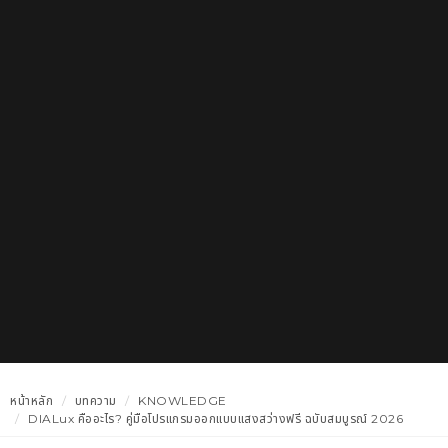
หน้าหลัก
บทความ
KNOWLEDGE
DIALux คืออะไร? คู่มือโปรแกรมออกแบบแสงสว่างฟรี ฉบับสมบูรณ์ 2026