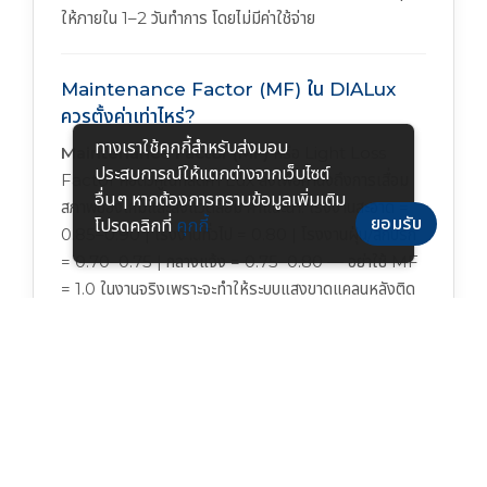
ให้ภายใน 1–2 วันทำการ โดยไม่มีค่าใช้จ่าย
Maintenance Factor (MF) ใน DIALux
ควรตั้งค่าเท่าไหร่?
ทางเราใช้คุกกี้สําหรับส่งมอบ
Maintenance Factor (MF)
หรือ Light Loss
ประสบการณ์ให้แตกต่างจากเว็บไซต์
Factor คือตัวคูณที่ลดค่า Lux ลงเพื่อคำนึงถึงการเสื่อม
อื่นๆ หากต้องการทราบข้อมูลเพิ่มเติม
สภาพของโคมและสิ่งแวดล้อม ค่าแนะนำ: โรงงานสะอาด =
ยอมรับ
โปรดคลิกที่
คุกกี้
0.85–0.90 | โรงงานทั่วไป = 0.80 | โรงงานฝุ่น/สกปรก
= 0.70–0.75 | กลางแจ้ง = 0.75–0.80 — อย่าใช้ MF
= 1.0 ในงานจริงเพราะจะทำให้ระบบแสงขาดแคลนหลังติด
ตั้งไปสักระยะ
DIALux รองรับระบบ DALI และ Smart
Lighting ในการออกแบบได้ไหม?
DIALux เป็นซอฟต์แวร์สำหรับ
คำนวณและออกแบบแสง
ไม่ใช่ซอฟต์แวร์ควบคุม — DIALux จะคำนวณ Lux