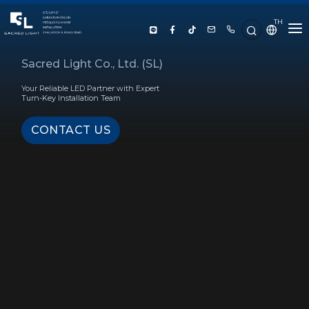
TH
HOME
Sacred Light Co., Ltd. (SL)
Your Reliable LED Partner with Expert
ABOUT US
Turn-Key Installation Team
CONTACT US
PRODUCT
SERVICE
PROJECT REFERENCE
KNOWLEDGE
CONTACT US
LUX CALCULATOR