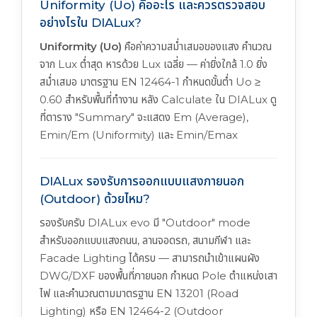
Uniformity (Uo) คืออะไร และควรตรวจสอบ
อย่างไรใน DIALux?
Uniformity (Uo)
คือค่าความสม่ำเสมอของแสง คำนวณ
จาก Lux ต่ำสุด หารด้วย Lux เฉลี่ย — ค่ายิ่งใกล้ 1.0 ยิ่ง
สม่ำเสมอ มาตรฐาน EN 12464-1 กำหนดขั้นต่ำ Uo ≥
0.60 สำหรับพื้นที่ทำงาน หลัง Calculate ใน DIALux ดู
ที่ตาราง "Summary" จะแสดง Em (Average),
Emin/Em (Uniformity) และ Emin/Emax
DIALux รองรับการออกแบบแสงภายนอก
(Outdoor) ด้วยไหม?
รองรับครับ DIALux evo มี "Outdoor" mode
สำหรับออกแบบแสงถนน, ลานจอดรถ, สนามกีฬา และ
Facade Lighting ได้ครบ — สามารถนำเข้าแผนผัง
DWG/DXF ของพื้นที่ภายนอก กำหนด Pole ตำแหน่งเสา
ไฟ และคำนวณตามมาตรฐาน EN 13201 (Road
Lighting) หรือ EN 12464-2 (Outdoor