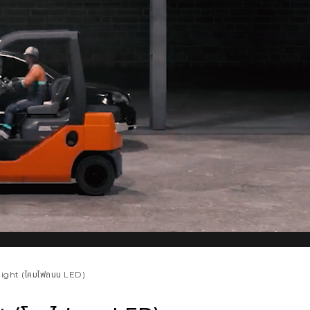
light (โคมไฟถนน LED)