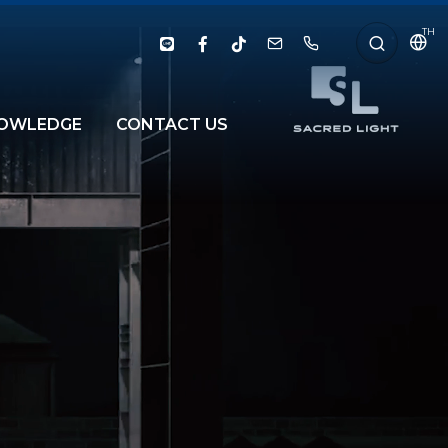
TH
OWLEDGE
CONTACT US