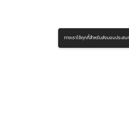
ทางเราใช้คุกกี้สําหรับส่งมอบประสบก
บริษัท เซเครทไลท์ จำกัด
7/250 หมู่ 14 ถนนบางนา-ตราด ตำบลบาง