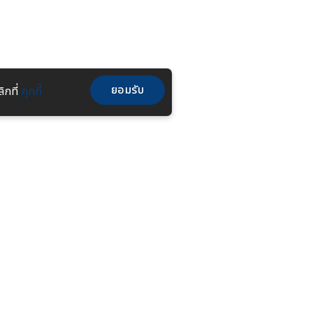
ยอมรับ
ิกที่
คุกกี้
โคมไฟถนนกันระเบิด
โคมไฟกันระเบิดแบบยาว
โคมไฟฟลัดไลท์กันระเบิด
โคมไฟไฮเบย์กันระเบิด
โคมไฟกันระเบิด LED