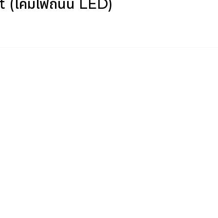
t (โคมไฟถนน LED)