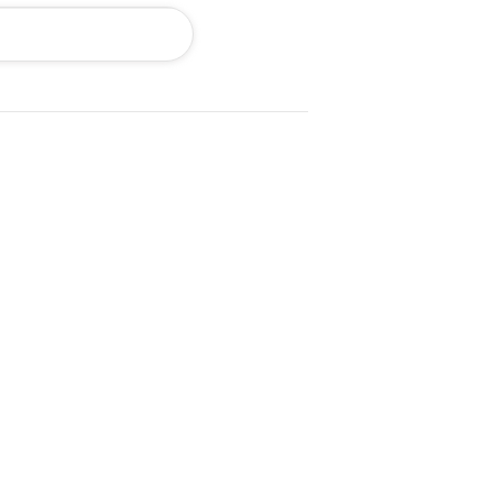
ค้นหา