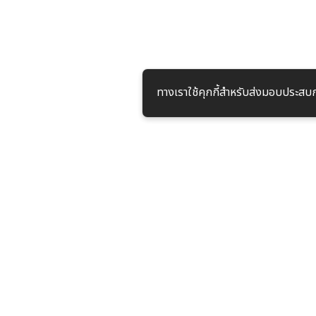
ทางเราใช้คุกกี้สําหรับส่งมอบประสบก
บริษัท เซเครทไลท์ จำกัด
7/250 หมู่ 14 ถนนบางนา-ตราด ตำบลบาง