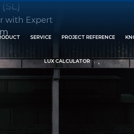
 (SL)
r with Expert
am
RODUCT
SERVICE
PROJECT REFERENCE
KN
LUX CALCULATOR